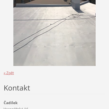
« Zpět
Kontakt
Čadílek
Voroněžská 16