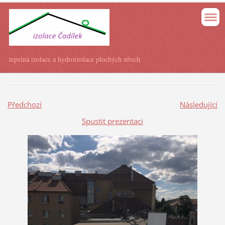
tepelná izolace a hydroizolace plochých střech
Předchozí
Následující
Spustit prezentaci